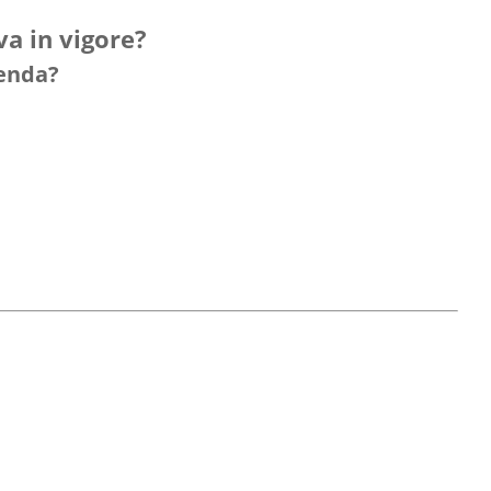
va in vigore
?
ienda?