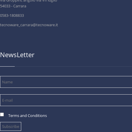
Via Groppini, angolo via VII luglio
54033 - Carrara
0583-1808833
tecnoware_carrara@tecnoware.it
NewsLetter
Terms and Conditions