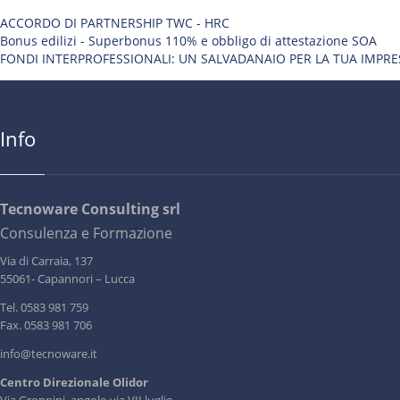
ACCORDO DI PARTNERSHIP TWC - HRC
Bonus edilizi - Superbonus 110% e obbligo di attestazione SOA
FONDI INTERPROFESSIONALI: UN SALVADANAIO PER LA TUA IMPRE
Info
Tecnoware Consulting srl
Consulenza e Formazione
Via di Carraia, 137
55061- Capannori – Lucca
Tel. 0583 981 759
Fax. 0583 981 706
info@tecnoware.it
Centro Direzionale Olidor