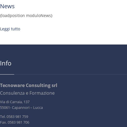
News
{loadposition moduloNews}
Leggi tutto
Info
Tecnoware Consulting srl
Consulenza e Formazione
Via di Carraia, 137
55061- Capannori – Lucca
Tel. 0583 981 759
Fax. 0583 981 706